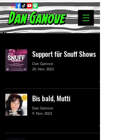
News
Support für Snuff Shows
Dan Ganove
20. Nov. 2023
Bis bald, Mutti
Dan Ganove
9. Nov. 2023