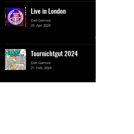
Live in London
Dan Ganove
25. Apr. 2024
Tournichtgut 2024
Dan Ganove
21. Feb. 2024
9
/
39