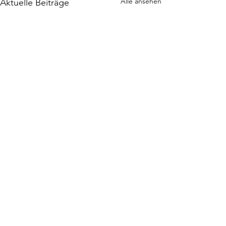
Alle ansehen
Aktuelle Beiträge
Interview mit Mia
Newsletter
Impressum
Datenschutz
AGB