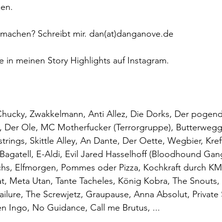
en. 
tmachen? Schreibt mir. dan(at)danganove.de 
ge in meinen Story Highlights auf Instagram.
Chucky, Zwakkelmann, Anti Allez, Die Dorks, Der pogend
, Der Ole, MC Motherfucker (Terrorgruppe), Butterwegge
ings, Skittle Alley, An Dante, Der Oette, Wegbier, Krefti
Bagatell, E-Aldi, Evil Jared Hasselhoff (Bloodhound Gan
fuchs, Elfmorgen, Pommes oder Pizza, Kochkraft durch K
at, Meta Utan, Tante Tacheles, König Kobra, The Snouts,
ilure, The Screwjetz, Graupause, Anna Absolut, Private 
en Ingo, No Guidance, Call me Brutus, ...