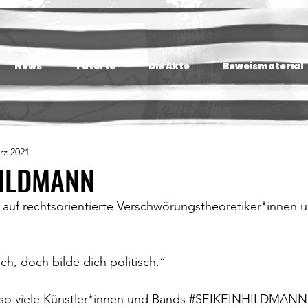
News
Tatorte
Die Akte
Beweismaterial
rz 2021
HILDMANN
auf rechtsorientierte Verschwörungstheoretiker*innen 
sch, doch bilde dich politisch.“
 so viele Künstler*innen und Bands 
#SEIKEINHILDMANN