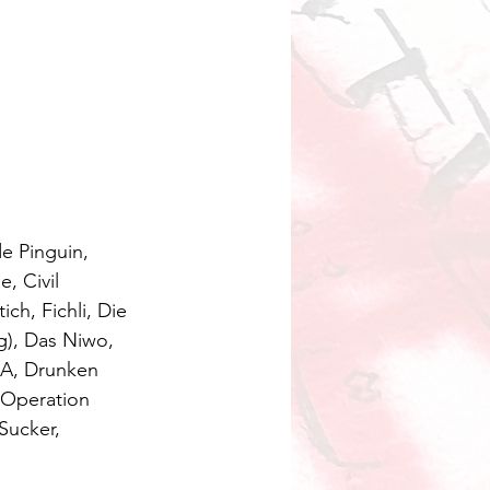
e Pinguin, 
, Civil 
ch, Fichli, Die 
g), Das Niwo, 
MA, Drunken 
 Operation 
Sucker, 