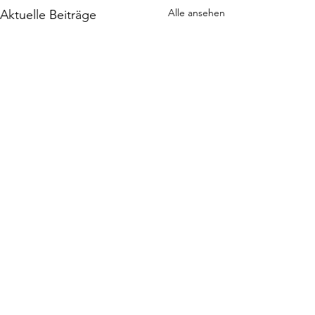
Alle ansehen
Aktuelle Beiträge
Interview mit Mia
Newsletter
Impressum
Datenschutz
AGB