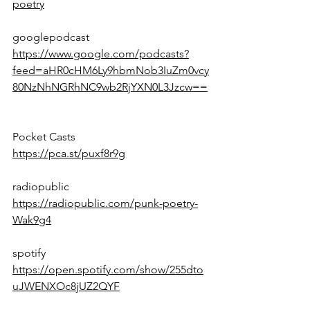
poetry
googlepodcast
https://www.google.com/podcasts?
feed=aHR0cHM6Ly9hbmNob3IuZm0vcy
80NzNhNGRhNC9wb2RjYXN0L3Jzcw==
Pocket Casts
https://pca.st/puxf8r9g
radiopublic
https://radiopublic.com/punk-poetry-
Wak9g4
spotify
https://open.spotify.com/show/255dto
uJWENXOc8jUZ2QYF