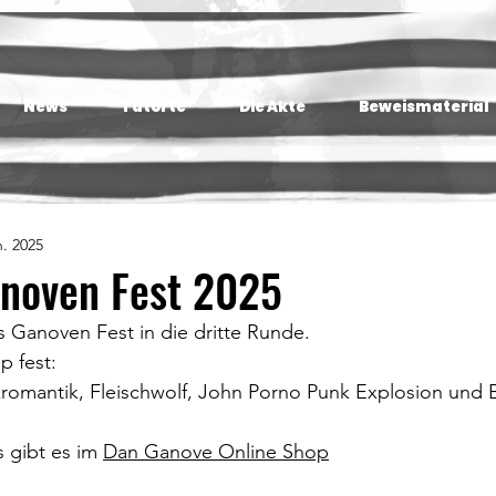
News
Tatorte
Die Akte
Beweismaterial
n. 2025
anoven Fest 2025
 Ganoven Fest in die dritte Runde.
p fest:
omantik, Fleischwolf, John Porno Punk Explosion und 
s gibt es im 
Dan Ganove Online Shop