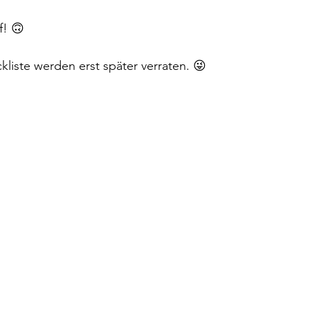
f! 🙃
liste werden erst später verraten. 😜