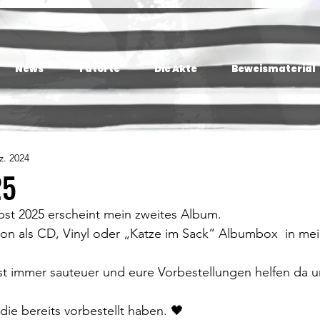
News
Tatorte
Die Akte
Beweismaterial
z. 2024
25
t 2025 erscheint mein zweites Album.
chon als CD, Vinyl oder „Katze im Sack“ Albumbox  in m
ist immer sauteuer und eure Vorbestellungen helfen da 
 die bereits vorbestellt haben. 🖤