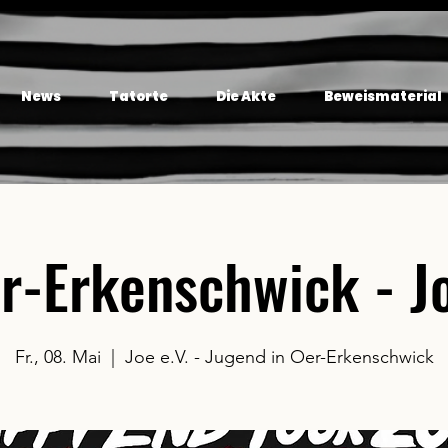
News
Tatorte
Die Akte
Beweismaterial
r-Erkenschwick - J
Fr., 08. Mai
  |  
Joe e.V. - Jugend in Oer-Erkenschwick