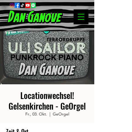
Locationwechsel!
Gelsenkirchen - GeOrgel
Fr., 03. Okt.
  |  
GeOrgel
Zeit & Ort