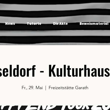
News
Tatorte
Die Akte
Beweismaterial
eldorf - Kulturhau
Fr., 29. Mai
  |  
Freizeitstätte Garath