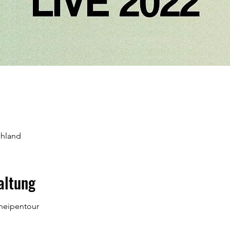
chland
altung
neipentour 