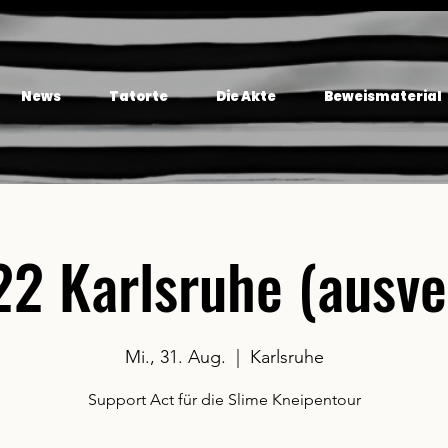
News
Tatorte
Die Akte
Beweismaterial
22 Karlsruhe (ausve
Mi., 31. Aug.
  |  
Karlsruhe
Support Act für die Slime Kneipentour