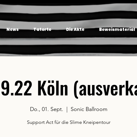
News
Tatorte
Die Akte
Beweismaterial
9.22 Köln (ausverk
Do., 01. Sept.
  |  
Sonic Ballroom
Support Act für die Slime Kneipentour