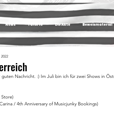
News
Tatorte
Die Akte
Beweismaterial
. 2022
terreich
r guten Nachricht. :) Im Juli bin ich für zwei Shows in Öst
M Store)
 Carina / 4th Anniversary of Musicjunky Bookings) 