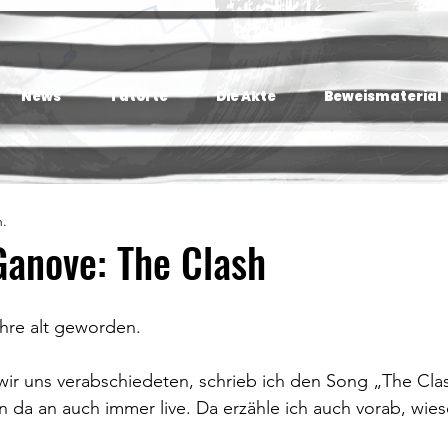
News
Tatorte
Die Akte
Beweismaterial
n.
Ganove: The Clash
hre alt geworden.
ir uns verabschiedeten, schrieb ich den Song „The Clas
on da an auch immer live. Da erzähle ich auch vorab, wie