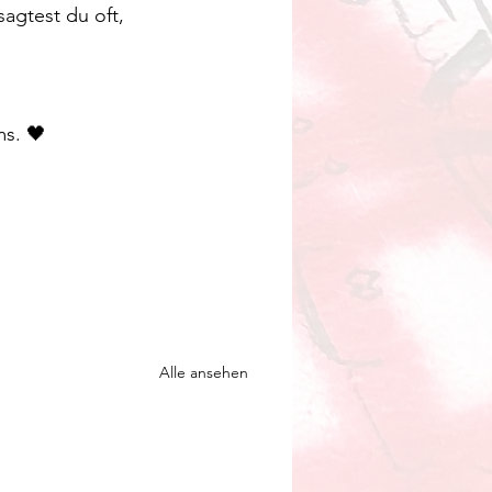
agtest du oft, 
ms. 🖤
Alle ansehen