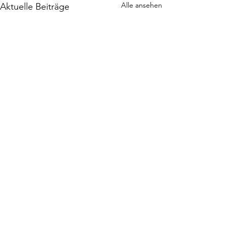
Alle ansehen
Aktuelle Beiträge
Interview mit Mia
Newsletter
Impressum
Datenschutz
AGB